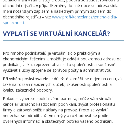
obchodní rejstřík, v případě změny do jiné obce se adresa sídla
mění notářským zápisem a následným přímým zápisem do
obchodního rejstříku – viz:
www.profi-kancelar.cz/zmena-sidla-
spolecnosti
.
VYPLATÍ SE VIRTUÁLNÍ KANCELÁŘ?
Pro mnoho podnikatelů je virtuální sídlo praktickým a
ekonomickým řešením. Umožňuje oddělit soukromou adresu od
podnikání, získat reprezentativní sídlo společnosti a současně
využívat služby spojené se správou pošty a administrativou.
Při výběru poskytovatele je důležité zaměřit se nejen na cenu, ale
také na rozsah nabízených služeb, zkušenosti společnosti a
kvalitu zákaznické podpory.
Pokud si vyberete spolehlivého partnera, může vám virtuální
kancelář usnadnit každodenní podnikání, zvýšit profesionalitu
firmy a zároveň snížit náklady na provoz. Proto se vyplatí
nenechat se odradit zažitými mýty a rozhodovat se podle
ověřených informací a skutečných potřeb vašeho podnikání.