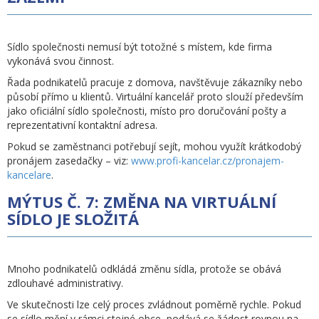
Sídlo společnosti nemusí být totožné s místem, kde firma
vykonává svou činnost.
Řada podnikatelů pracuje z domova, navštěvuje zákazníky nebo
působí přímo u klientů. Virtuální kancelář proto slouží především
jako oficiální sídlo společnosti, místo pro doručování pošty a
reprezentativní kontaktní adresa.
Pokud se zaměstnanci potřebují sejít, mohou využít krátkodobý
pronájem zasedačky – viz:
www.profi-kancelar.cz/pronajem-
kancelare
.
MÝTUS Č. 7: ZMĚNA NA VIRTUÁLNÍ
SÍDLO JE SLOŽITÁ
Mnoho podnikatelů odkládá změnu sídla, protože se obává
zdlouhavé administrativy.
Ve skutečnosti lze celý proces zvládnout poměrně rychle. Pokud
se sídlo mění v rámci stejné obce, podává se žádost rovnou na