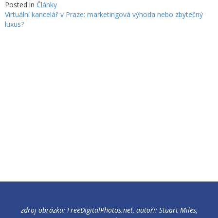
Posted in
Články
Virtuální kancelář v Praze: marketingová výhoda nebo zbytečný
NAVIGACE
luxus?
PRO
PŘÍSPĚVEK
zdroj obrázku: FreeDigitalPhotos.net, autoři: Stuart Miles,