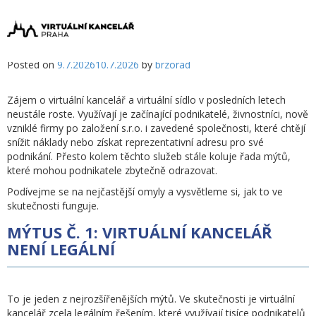
NEJČASTĚJŠÍ MÝTY O VIRTUÁLNÍCH
(+420)
KANCELÁŘÍCH
Posted on
9.7.2026
10.7.2026
by
brzorad
226
Zájem o virtuální kancelář a virtuální sídlo v posledních letech
neustále roste. Využívají je začínající podnikatelé, živnostníci, nově
vzniklé firmy po založení s.r.o. i zavedené společnosti, které chtějí
snížit náklady nebo získat reprezentativní adresu pro své
254
podnikání. Přesto kolem těchto služeb stále koluje řada mýtů,
které mohou podnikatele zbytečně odrazovat.
Podívejme se na nejčastější omyly a vysvětleme si, jak to ve
skutečnosti funguje.
186
MÝTUS Č. 1: VIRTUÁLNÍ KANCELÁŘ
NENÍ LEGÁLNÍ
To je jeden z nejrozšířenějších mýtů. Ve skutečnosti je virtuální
kancelář zcela legálním řešením, které využívají tisíce podnikatelů