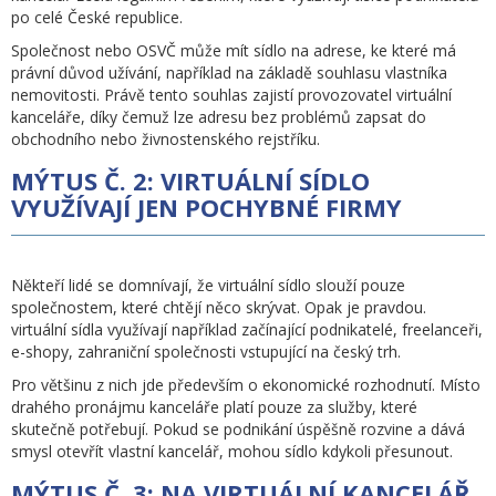
po celé České republice.
Společnost nebo OSVČ může mít sídlo na adrese, ke které má
právní důvod užívání, například na základě souhlasu vlastníka
nemovitosti. Právě tento souhlas zajistí provozovatel virtuální
kanceláře, díky čemuž lze adresu bez problémů zapsat do
obchodního nebo živnostenského rejstříku.
MÝTUS Č. 2: VIRTUÁLNÍ SÍDLO
VYUŽÍVAJÍ JEN POCHYBNÉ FIRMY
Někteří lidé se domnívají, že virtuální sídlo slouží pouze
společnostem, které chtějí něco skrývat. Opak je pravdou.
virtuální sídla využívají například začínající podnikatelé, freelanceři,
e-shopy, zahraniční společnosti vstupující na český trh.
Pro většinu z nich jde především o ekonomické rozhodnutí. Místo
drahého pronájmu kanceláře platí pouze za služby, které
skutečně potřebují. Pokud se podnikání úspěšně rozvine a dává
smysl otevřít vlastní kancelář, mohou sídlo kdykoli přesunout.
MÝTUS Č. 3: NA VIRTUÁLNÍ KANCELÁŘ