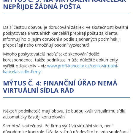
NEPŘIJDE ŽÁDNÁ POŠTA
Další častou obavou je doručování zásilek. Ve skutečnosti kvalitní
poskytovatelé virtuálních kanceláří přebírají poštu za klienta,
informují ho o jejím doručení a podle sjednaných podmínek ji
přeposílají nebo umožňují osobní vyzvednutí.
Mnoho poskytovatelů nabízí také skenování došlé
korespondence, takže podnikatel může důležité dokumenty
vyřídit odkudkoliv – viz
www.profi-kancelar.cz/cenik-virtualni-
kancelar-sidlo-firmy
.
MÝTUS Č. 4: FINANČNÍ ÚŘAD NEMÁ
VIRTUÁLNÍ SÍDLA RÁD
Někteří podnikatelé mají obavu, že budou kvůli virtuálnímu sídlu
automaticky častěji kontrolováni.
Samotná skutečnost, že firma využívá virtuální sídlo, není
důvodem ke kontrole. Úřady zajímá především to, zda společnost