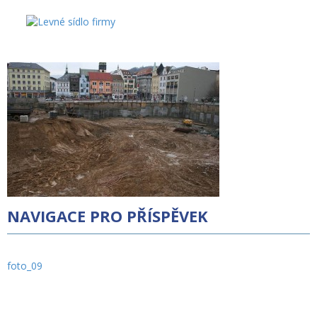
FOTO_09
(+420)
Posted on
30.4.2015
30.4.2015
by
Virtuální kancelář Praha s.r.o.
226
254
NAVIGACE PRO PŘÍSPĚVEK
186
foto_09